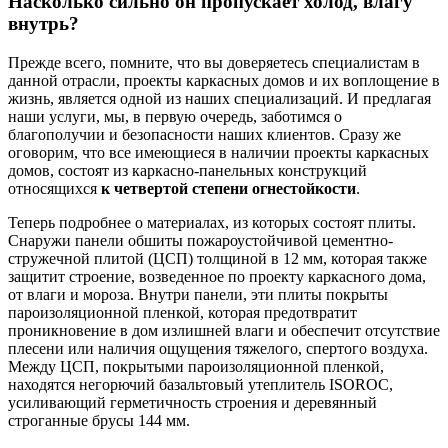
Насколько сильно он пропускает холод, влагу
внутрь?
Прежде всего, помните, что вы доверяетесь специалистам в
данной отрасли, проекты каркасных домов и их воплощение в
жизнь, является одной из наших специализаций. И предлагая
наши услуги, мы, в первую очередь, заботимся о
благополучии и безопасности наших клиентов. Сразу же
оговорим, что все имеющиеся в наличии проекты каркасных
домов, состоят из каркасно-панельных конструкций
относящихся
к четвертой степени огнестойкости
.
Теперь подробнее о материалах, из которых состоят плиты.
Снаружи панели обшиты пожароустойчивой цементно-
стружечной плитой (ЦСП) толщиной в 12 мм, которая также
защитит строение, возведенное по проекту каркасного дома,
от влаги и мороза. Внутри панели, эти плиты покрыты
пароизоляционной пленкой, которая предотвратит
проникновение в дом излишней влаги и обеспечит отсутствие
плесени или наличия ощущения тяжелого, спертого воздуха.
Между ЦСП, покрытыми пароизоляционной пленкой,
находятся негорючий базальтовый утеплитель ISOROC,
усиливающий герметичность строения и деревянный
строганные брусы 144 мм.