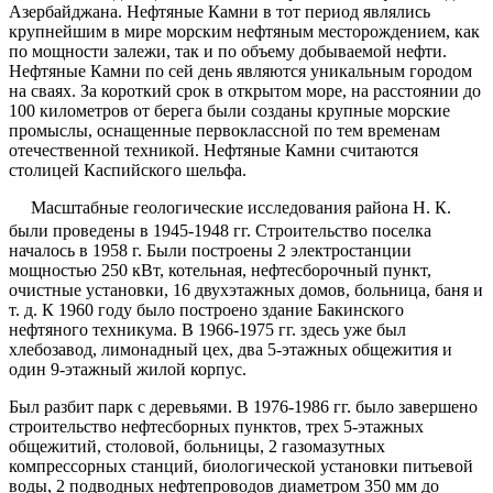
Азербайджана. Нефтяные Камни в тот период являлись
крупнейшим в мире морским нефтяным месторождением, как
по мощности залежи, так и по объему добываемой нефти.
Нефтяные Камни по сей день являются уникальным городом
на сваях. За короткий срок в открытом море, на расстоянии до
100 километров от берега были созданы крупные морские
промыслы, оснащенные первоклассной по тем временам
отечественной техникой. Нефтяные Камни считаются
столицей Каспийского шельфа.
Масштабные геологические исследования района Н. К.
были проведены в 1945-1948 гг. Строительство поселка
началось в 1958 г. Были построены 2 электростанции
мощностью 250 кВт, котельная, нефтесборочный пункт,
очистные установки, 16 двухэтажных домов, больница, баня и
т. д. К 1960 году было построено здание Бакинского
нефтяного техникума. В 1966-1975 гг. здесь уже был
хлебозавод, лимонадный цех, два 5-этажных общежития и
один 9-этажный жилой корпус.
Был разбит парк с деревьями. В 1976-1986 гг. было завершено
строительство нефтесборных пунктов, трех 5-этажных
общежитий, столовой, больницы, 2 газомазутных
компрессорных станций, биологической установки питьевой
воды, 2 подводных нефтепроводов диаметром 350 мм до