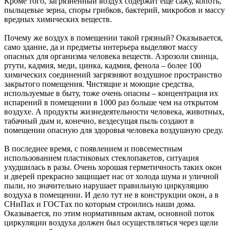
Кроме того, загрязненный воздух содержит еще сажу, копоть,
пыльцевые зерна, споры грибков, бактерий, микробов и массу
вредных химических веществ.
Почему же воздух в помещении такой грязный? Оказывается,
само здание, да и предметы интерьера выделяют массу
опасных для организма человека веществ. Аэрозоли свинца,
ртути, кадмия, меди, цинка, кадмия, фенола – более 100
химических соединений загрязняют воздушное пространство
закрытого помещения. Чистящие и моющие средства,
используемые в быту, тоже очень опасны – концентрация их
испарений в помещении в 1000 раз больше чем на открытом
воздухе. А продукты жизнедеятельности человека, животных,
табачный дым и, конечно, вездесущая пыль создают в
помещении опасную для здоровья человека воздушную среду.
В последнее время, с появлением и повсеместным
использованием пластиковых стеклопакетов, ситуация
ухудшилась в разы. Очень хорошая герметичность таких окон
и дверей прекрасно защищает нас от холода шума и уличной
пыли, но значительно нарушает правильную циркуляцию
воздуха в помещении. И дело тут не в конструкции окон, а в
СНиПах и ГОСТах по которым строились наши дома.
Оказывается, по этим нормативным актам, основной поток
циркуляции воздуха должен был осуществляться через щели