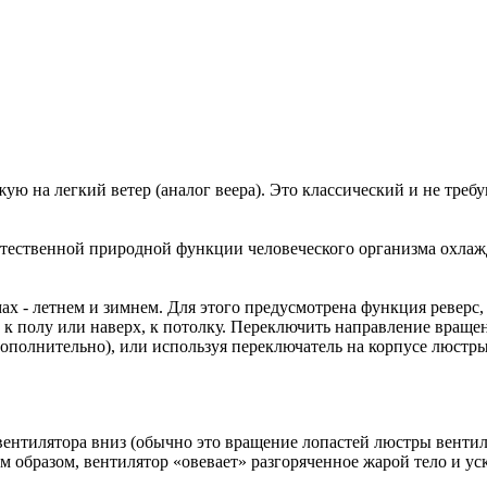
ю на легкий ветер (аналог веера). Это классический и не треб
ественной природной функции человеческого организма охлажда
х - летнем и зимнем. Для этого предусмотрена функция реверс
, к полу или наверх, к потолку. Переключить направление вращ
дополнительно), или используя переключатель на корпусе люстр
ентилятора вниз (обычно это вращение лопастей люстры вентил
им образом, вентилятор «овевает» разгоряченное жарой тело и ус