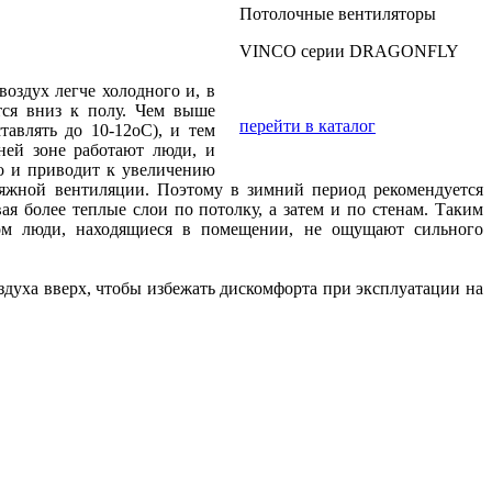
Потолочные вентиляторы
VINCO серии DRAGONFLY
оздух легче холодного и, в
тся вниз к полу. Чем выше
перейти в каталог
авлять до 10-12oС), и тем
ней зоне работают люди, и
то и приводит к увеличению
ытяжной вентиляции. Поэтому в зимний период рекомендуется
я более теплые слои по потолку, а затем и по стенам. Таким
этом люди, находящиеся в помещении, не ощущают сильного
здуха вверх, чтобы избежать дискомфорта при эксплуатации на