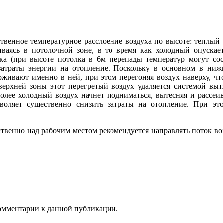
енное температурное расслоение воздуха по высоте: теплый в
иваясь в потолочной зоне, в то время как холодный опускае
а (при высоте потолка в 6м перепады температур могут сост
 затраты энергии на отопление. Поскольку в основном в ниж
ерживают именно в ней, при этом перегоняя воздух наверху, ч
з верхней зоны этот перегретый воздух удаляется системой в
олее холодный воздух начнет подниматься, вытесняя и рассеива
зволяет существенно снизить затраты на отопление. При 
твенно над рабочим местом рекомендуется направлять поток во
 комментарии к данной публикации.