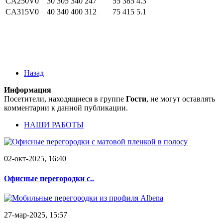
CA250V0
30
305
340
247
55
385
4.3
CA315V0
40
340
400
312
75
415
5.1
Назад
Информация
Посетители, находящиеся в группе
Гости
, не могут оставлять
комментарии к данной публикации.
НАШИ РАБОТЫ
02-окт-2025, 16:40
Офисные перегородки с..
27-мар-2025, 15:57