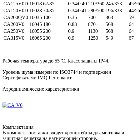
CA125V0D
16018
67/85
0.34/0.40
210/360
245/353
45/56
CA150V0D
16028
70/85
0.34/0.41
280/500
196/333
44/56
CA200QV0
16035
100
0.35
700
363
59
CA200V0
16045
180
0.83
870
568
64
CA250V0
16055
200
0.9
1130
568
64
CA315V0
16065
200
0.9
1250
549
67
Рабочая температура до 55°С. Класс защиты IP44.
Уровень шума измерен по ISO3744 и подтверждён
Сертификатами IMQ Perfomance.
Аэродинамические характеристики
Комплектация
В комплект поставки входят кронштейны для монтажа и
защитная решетка на нагнетающей стороне.