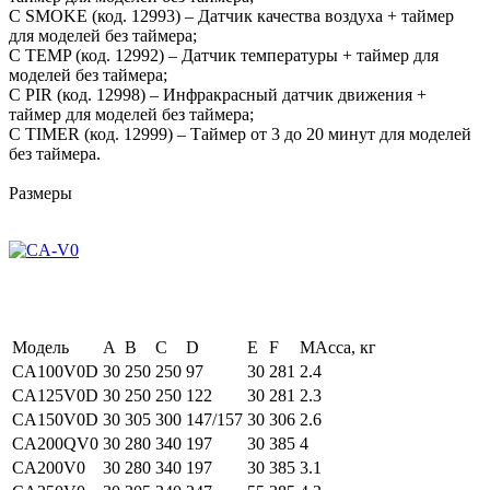
C SMOKE (код. 12993) – Датчик качества воздуха + таймер
для моделей без таймера;
С TEMP (код. 12992) – Датчик температуры + таймер для
моделей без таймера;
С PIR (код. 12998) – Инфракрасный датчик движения +
таймер для моделей без таймера;
С TIMER (код. 12999) – Таймер от 3 до 20 минут для моделей
без таймера.
Размеры
Модель
A
B
C
D
E
F
МАсса, кг
CA100V0D
30
250
250
97
30
281
2.4
CA125V0D
30
250
250
122
30
281
2.3
CA150V0D
30
305
300
147/157
30
306
2.6
CA200QV0
30
280
340
197
30
385
4
CA200V0
30
280
340
197
30
385
3.1