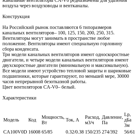
Канальные вентиляторы CA-V0 редназначены для удаления
воздуха через воздуховоды и вентканалы.
Конструкция
На Российский рынок поставляются 6 типоразмеров
канальных вентиляторов– 100, 125, 150, 200, 250, 315.
Вентиляторы могут занимать в пространстве любое
положение. Вентиляторы имеют специальную горловину
сбора конденсата.
Три модели канальных вентиляторов имеют односкоростные
двигатели, и четыре модели канальных вентиляторов имеют
двухскоростные двигатели (минимальную и максимальную).
Все модели имеют устройство тепловой защиты и шариковые
подшипники, которые гарантируют, по меньшей мере, 30000
часов непрерывной безотказной работы.
Цвет вентиляторов CA-V0– белый.
Характеристики
Lp,
Мощность,
Расход,
Давление,
Модель
Код
Ток, А
дБа
Вт
м3/ч
Па
3м
CA100V0D
16008
65/85
0.32/0.38
150/235
274/392
56/61