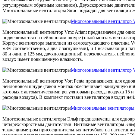
регулируемым обратным клапаном). Двухскоростные двигател
Многозональные вентиляторы Siroc подходят для вентиляции
Многозональный вентилятор V
Многозональный вентилятор Vmc Ariant предназначен для однов
подвешивается на нейлоновом шнуре (такой монтаж вентилят
Корпус вентилятора выполнен из самозатухающего пластика V0.
м3/ч соответственно, а два с заглушками), и 1 всасывающий па
80 и один ø 125 мм, двухпозиционный переключатель, нейлон
воздух имеет повышенную влажность.
Многозональный вентилятор Vo
Многозональный вентилятор Vort Penta предназначен для одновр
нейлоновом шнуре (такой монтаж обеспечивает наилучшую вибр
которых с автоматическими регуляторами расхода воздуха 15 и
расхода воздуха). В комплект поставки вентилятора входит н
Многозональные вентиляторы
Многозональные вентиляторы Эльф предназначены для одноврем
четырехскоростным двигателями. Вытяжные вентиляторы Эльф 
также диаметром присоединительных патрубков на нагнетании