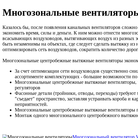
Многозональные вентилятор
Казалось бы, после появления канальных вентиляторов сложно 
экономить время, силы и деньги. К ним можно отнести мног
всасывающих воздуховодов, вытягивающих воздух из разных з
быть незаменимы на объектах, где следует сделать вытяжку и
оптимизировать сеть воздуховодов, сократить количество дор
Многозональные центробежные вытяжные вентиляторы экономя
За счет оптимизации сети воздуховодов существенно сни
ассортименте комплектующих - большие возможности по
Многозональные центробежные вытяжные вентиляторы, ка
регуляторов
Фасонные детали (тройники, отводы, переходы) требуют 
"съедает" пространство, заставляя устраивать короба и
неприятностей.
Многозональные центробежные вытяжные вентиляторы п
Монтаж одного многозонального центробежного вытяжного
Многозональный вентилятор Vo