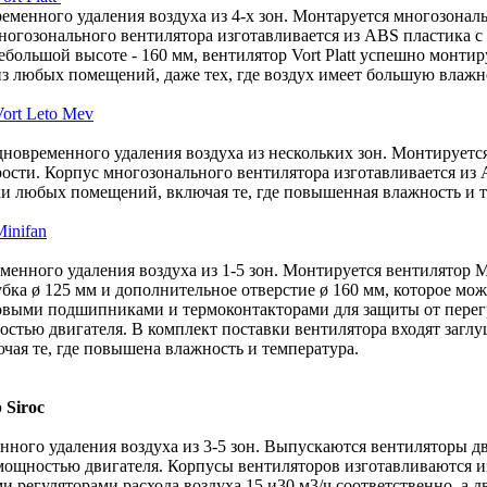
еменного удаления воздуха из 4-х зон. Монтаруется многозональн
огозонального вентилятора изготавливается из ABS пластика с
большой высоте - 160 мм, вентилятор Vort Platt успешно монти
з любых помещений, даже тех, где воздух имеет большую влажн
ort Leto Mev
новременного удаления воздуха из нескольких зон. Монтируется
ости. Корпус многозонального вентилятора изготавливается из
ки любых помещений, включая те, где повышенная влажность и т
inifan
енного удаления воздуха из 1-5 зон. Монтируется вентилятор M
бка ø 125 мм и дополнительное отверстие ø 160 мм, которое мо
ковыми подшипниками и термоконтакторами для защиты от перег
остью двигателя. В комплект поставки вентилятора входят заглу
ая те, где повышена влажность и температура.
 Siroc
ного удаления воздуха из 3-5 зон. Выпускаются вентиляторы дв
мощностью двигателя. Корпусы вентиляторов изготавливаются 
ми регуляторами расхода воздуха 15 и30 м3/ч соответственно, а 