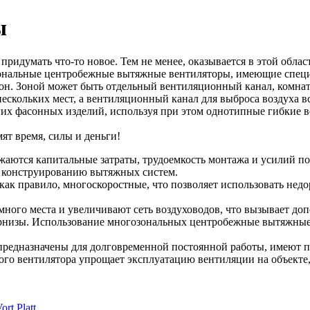
ы
придумать что-то новое. Тем не менее, оказывается в этой обл
озональные центробежные вытяжные вентиляторы, имеющие спец
он. Зоной может быть отдельный вентиляционный канал, комнат
з нескольких мест, а вентиляционный канал для выброса воздух
огих фасонных изделий, используя при этом однотипные гибкие 
т время, силы и деньги!
жаются капитальные затраты, трудоемкость монтажа и усилий п
 конструированию вытяжных систем.
к правило, многоскоростные, что позволяет использовать недо
много места и увеличивают сеть воздуховодов, что вызывает до
 карнизы. Использование многозональных центробежные вытяжные 
редназначены для долговременной постоянной работы, имеют 
 вентилятора упрощает эксплуатацию вентиляции на объекте, т
rt Platt