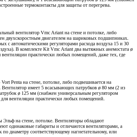
троенные термоконтакты для защиты от перегрева.
льный вентилятор Vmc Ariant на стене и потолке, либо
щен двухскоростным двигателем на шариковых подшипниках.
ых с автоматическими регуляторами расхода воздуха 15 и 30
здуха). В комплекте Kit Vmc Ariant два вытяжных анемостата ø
я вентиляции практически любых помещений, даже тех, где
Vort Penta на стене, потолке, либо подвешивается на
Вентилятор имеет 5 всасывающих патрубков ø 80 мм (2 из
 патрубок ø 125 мм (снабжен универсальным регулятором
ит для вентиляции практически любых помещений.
 Эльф на стене, потолке. Вентиляторы обладают
ют одинаковые габариты и отличаются вентиляторами, а
к по диаметру соответствующему нагнетательному, или