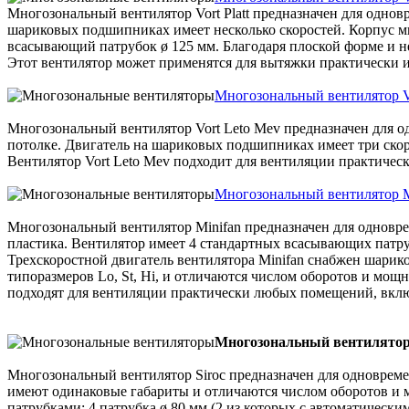
Многозональный вентилятор Vort Platt предназначен для одновр
шариковых подшипниках имеет несколько скоростей. Корпус мн
всасывающий патрубок ø 125 мм. Благодаря плоской форме и не
Этот вентилятор может применятся для вытяжки практически и
Многозональный вентилятор V
Многозональный вентилятор Vort Leto Mev предназначен для од
потолке. Двигатель на шариковых подшипниках имеет три скор
Вентилятор Vort Leto Mev подходит для вентиляции практичес
Многозональный вентилятор M
Многозональный вентилятор Minifan предназначен для одноврем
пластика. Вентилятор имеет 4 стандартных всасывающих патру
Трехскоростной двигатель вентилятора Minifan снабжен шари
типоразмеров Lo, St, Hi, и отличаются числом оборотов и мощн
подходят для вентиляции практически любых помещений, включ
Многозональный вентилятор
Многозональный вентилятор Siroc предназначен для одновремен
имеют одинаковые габариты и отличаются числом оборотов и 
патрубками: 4 патрубка ø 80 мм (2 из которых с автоматически