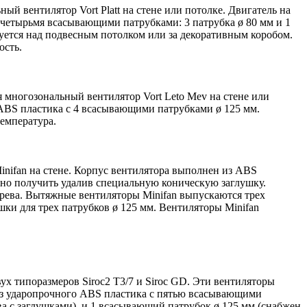
ый вентилятор Vort Platt на стене или потолке. Двигатель на
 четырьмя всасывающими патрубками: 3 патрубка ø 80 мм и 1
руется над подвесным потолком или за декоративным коробом.
ость.
 многозональный вентилятор Vort Leto Mev на стене или
 ABS пластика с 4 всасывающими патрубками ø 125 мм.
емпература.
inifan на стене. Корпус вентилятора выполнен из ABS
жно получить удалив специальную коническую заглушку.
рева. Вытяжные вентиляторы Minifan выпускаются трех
шки для трех патрубков ø 125 мм. Вентиляторы Minifan
ух типоразмеров Siroc2 T3/7 и Siroc GD. Эти вентиляторы
из ударопрочного ABS пластика с пятью всасывающими
два с заглушками), и 1 всасывающий патрубок ø 125 мм (снабжен