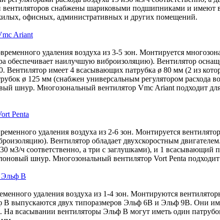
и вентиляторов снабжены шариковыми подшипниками и имеют вс
 жилых, офисных, административных и других помещений.
mc Ariant
ременного удаления воздуха из 3-5 зон. Монтируется многозона
ора обеспечивает наилучшую виброизоляцию). Вентилятор осна
 Вентилятор имеет 4 всасывающих патрубка ø 80 мм (2 из котор
трубок ø 125 мм (снабжен универсальным регулятором расхода во
овый шнур. Многозональный вентилятор Vmc Ariant подходит дл
rt Penta
еменного удаления воздуха из 2-6 зон. Монтируется вентилятор 
оизоляцию). Вентилятор обладает двухскоростным двигателем. 
 30 м3/ч соответственно, а три с заглушками), и 1 всасывающий
ейлоновый шнур. Многозональный вентилятор Vort Penta подход
 Эльф В
енного удаления воздуха из 1-4 зон. Монтируются вентиляторы
В выпускаются двух типоразмеров Эльф 6В и Эльф 9В. Они име
. На всасывании вентиляторы Эльф В могут иметь один патрубо