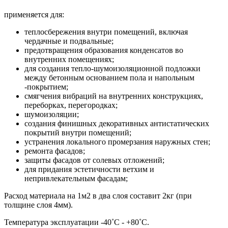
применяется для:
теплосбережения внутри помещений, включая
чердачные и подвальные;
предотвращения образования конденсатов во
внутренних помещениях;
для создания тепло-шумоизоляционной подложки
между бетонным основанием пола и напольным
-покрытием;
смягчения вибраций на внутренних конструкциях,
переборках, перегородках;
шумоизоляции;
создания финишных декоративных антистатических
покрытий внутри помещений;
устранения локального промерзания наружных стен;
ремонта фасадов;
защиты фасадов от солевых отложений;
для придания эстетичности ветхим и
непривлекательным фасадам;
Расход материала на 1м2 в два слоя составит 2кг (при
толщине слоя 4мм).
Температура эксплуатации -40˚С - +80˚С.