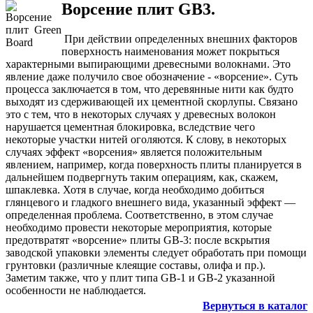
Ворсение плит GB3.
При действии определенных внешних факторов
поверхность наименования может покрыться
характерными выпирающими древесными волокнами. Это
явление даже получило свое обозначение - «ворсение». Суть
процесса заключается в том, что деревянные нити как будто
выходят из сдерживающей их цементной скорлупы. Связано
это с тем, что в некоторых случаях у древесных волокон
нарушается цементная блокировка, вследствие чего
некоторые участки нитей оголяются. К слову, в некоторых
случаях эффект «ворсения» является положительным
явлением, например, когда поверхность плиты планируется в
дальнейшем подвергнуть таким операциям, как, скажем,
шпаклевка. Хотя в случае, когда необходимо добиться
глянцевого и гладкого внешнего вида, указанный эффект —
определенная проблема. Соответственно, в этом случае
необходимо провести некоторые мероприятия, которые
предотвратят «ворсение» плиты GB-3: после вскрытия
заводской упаковки элементы следует обработать при помощи
грунтовки (различные клеящие составы, олифа и пр.).
Заметим также, что у плит типа GB-1 и GB-2 указанной
особенности не наблюдается.
Вернуться в каталог